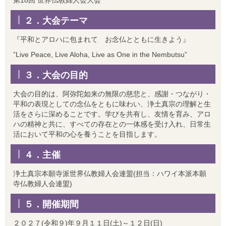
第18回 世界仏教婦人会大会
２．大会テーマ
『平和とアロハに包まれて お念仏とともに生きよう』
”Live Peace, Live Aloha, Live as One in the Nembutsu”
３．大会の目的
大会の目的は、阿弥陀如来の無限の慈悲と、感謝・つながり・
平和の表現としての念仏をともに味わい、浄土真宗の理解と生
活をさらに深めることです。学びを共有し、友情を育み、アロ
ハの精神と共に、すべての存在との一体感を受け入れ、日常生
活において平和の心を養うことを目指します。
４．主催
浄土真宗本願寺派世界仏教婦人会連盟(担当：ハワイ本派本願
寺仏教婦人会連盟)
５．開催期間
２０２７(令和９)年９月１１日(土)～１２日(日)