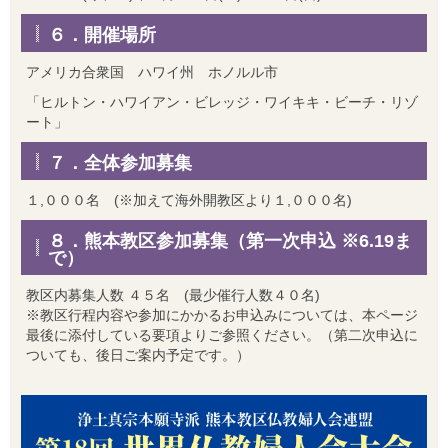
６．開催場所
アメリカ合衆国 ハワイ州 ホノルル市
「ヒルトン・ハワイアン・ビレッジ・ワイキキ・ビーチ・リゾ
ート」
７．全体参加募集
１,０００名 (※加えて海外開教区より１,０００名)
８．熊本教区参加募集（第一次申込 ※6.19ま
で）
教区内募集人数 ４５名 (最少催行人数４０名)
※教区行程内容や参加にかかるお申込みについては、本ページ
最後に添付している要項よりご参照ください。（第二次申込に
ついても、後日ご案内予定です。）