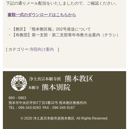
下記の通りメール配信をいたしましたので、ご確認ください。
書類一式のダウンロードはこちらから
・
【教区】『熊本教区報』202号発送について
・【布教団】第一支部・第二支部青年布教大会案内（チラシ）
[ カテゴリー:
寺院向け案内
]
860－0863
熊本市中央区坪井2丁目3番32号 熊本教区教務所内
TEL：096-343-8283 FAX：096-345-9167
© 2020 浄土真宗本願寺派熊本教区. All Rights Reserved.